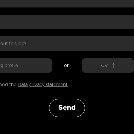
or
CV
tood the
Data privacy statement
.
Send