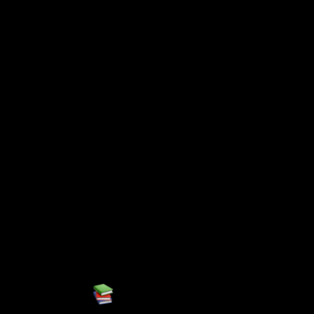
例
职位
团队
联系我们
( years)