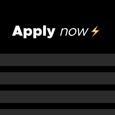
Apply
now