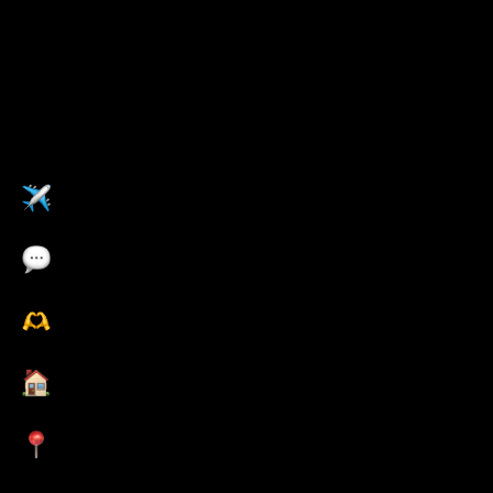
联
Pulse福利
在任意Pulse海外办公室工作
职业发展培训
职业发展培训
灵活的工作时间和地点
位于市中心的办公室