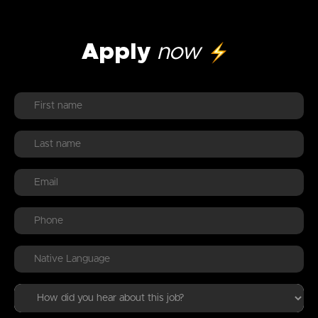
Apply
now