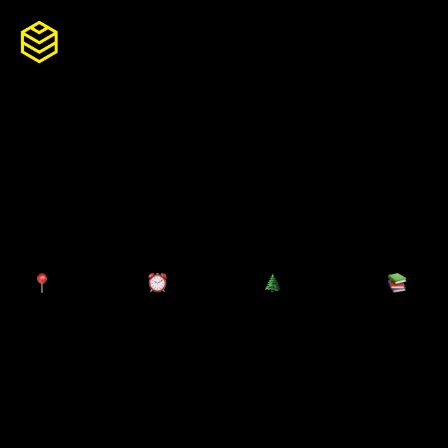
Skip
to
content
So
服
合
( years)
职
Apply now
团