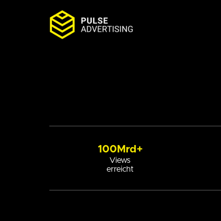
Skip
to
100Mrd+
content
Views
erreicht