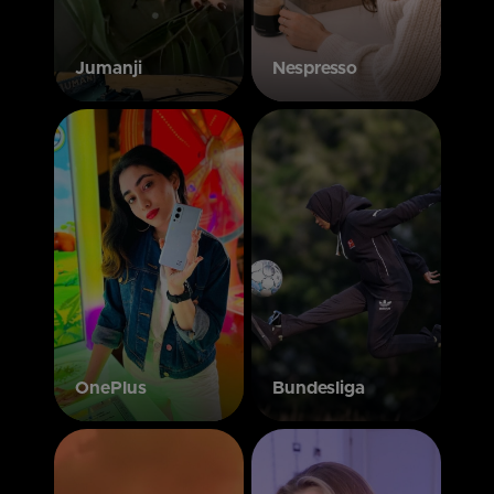
Jumanji
Nespresso
OnePlus
Bundesliga