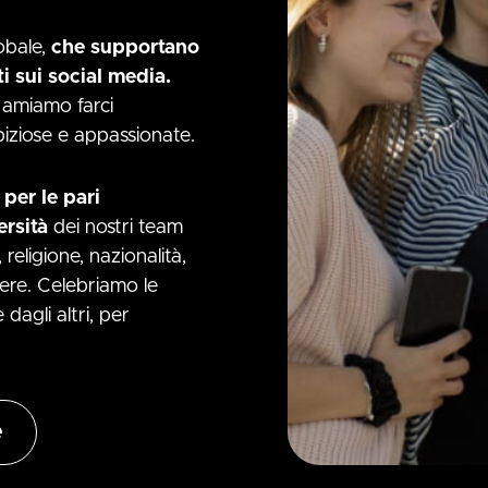
obale,
che supportano
ti sui social media.
 amiamo farci
ziose e appassionate.
 per le pari
ersità
dei nostri team
 religione, nazionalità,
ere. Celebriamo le
dagli altri, per
e