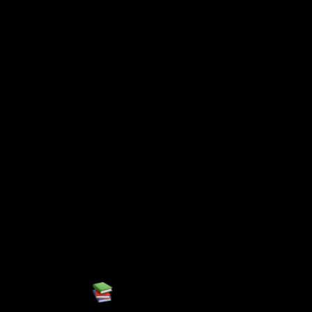
Team
Jobs
Contatti
( years)