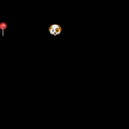
ffici ubicati nei
Uffici
entri città
dog-friendly
m