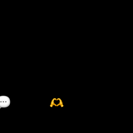
se
areer
Meeting
evelopment
internazionali
oaching