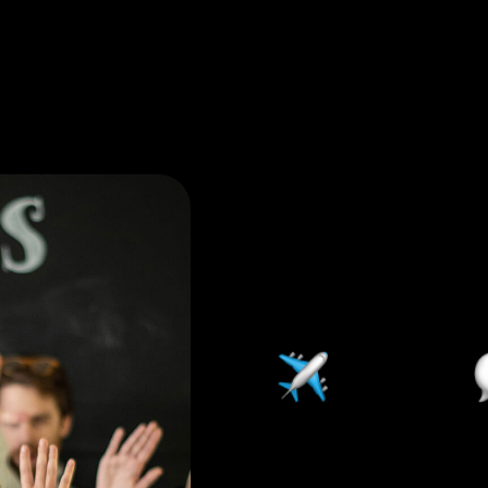
Benefici
Pul
Lavora da
C
remoto da
d
qualsiasi ufficio
c