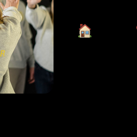
Pulse
Opzioni di lavoro
U
ibride e flessibili
c
Unisciti al tea