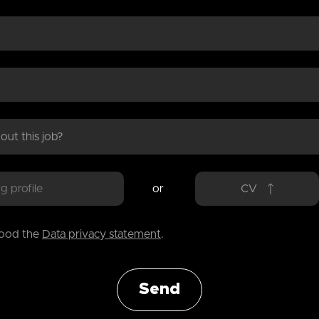
or
CV
tood the
Data privacy statement
.
Send