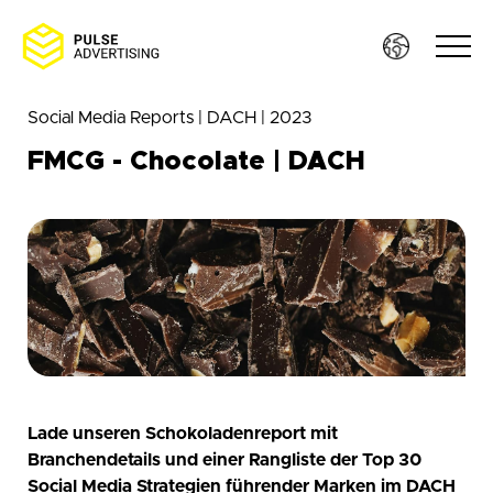
Skip
Social Media Reports | DACH | 2023
to
FMCG - Chocolate | DACH
content
Sof
Ser
Wo
Res
Lade unseren Schokoladenreport mit
Branchendetails und einer Rangliste der Top 30
Jo
Social Media Strategien führender Marken im DACH